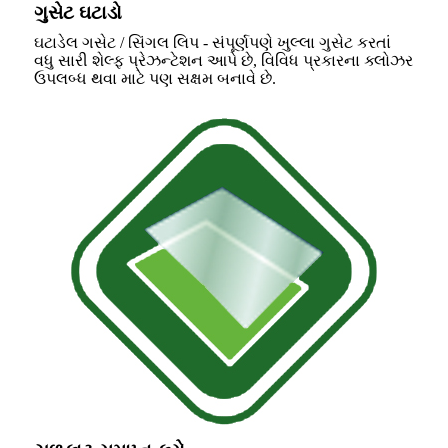
ગુસેટ ઘટાડો
ઘટાડેલ ગસેટ / સિંગલ લિપ - સંપૂર્ણપણે ખુલ્લા ગુસેટ કરતાં
વધુ સારી શેલ્ફ પ્રેઝન્ટેશન આપે છે, વિવિધ પ્રકારના ક્લોઝર
ઉપલબ્ધ થવા માટે પણ સક્ષમ બનાવે છે.