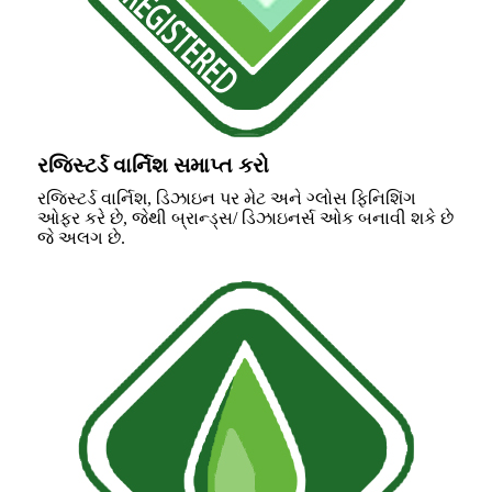
રજિસ્ટર્ડ વાર્નિશ સમાપ્ત કરો
રજિસ્ટર્ડ વાર્નિશ, ડિઝાઇન પર મેટ અને ગ્લોસ ફિનિશિંગ
ઓફર કરે છે, જેથી બ્રાન્ડ્સ/ ડિઝાઇનર્સ ઓક બનાવી શકે છે
જે અલગ છે.