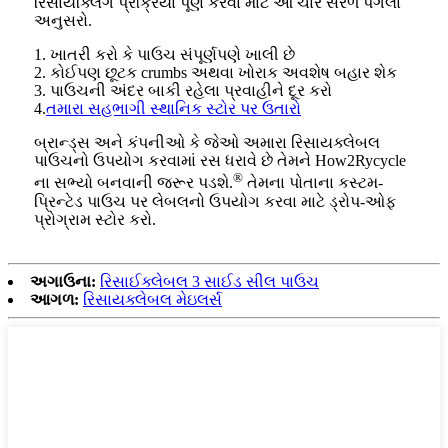
રિસાયક્લિંગ પ્રક્રિયા પૂર્ણ કરવા માટે આ ચાર સરળ પગલાં
અનુસરો.
1. ખાતરી કરો કે પાઉચ સંપૂર્ણપણે ખાલી છે
2. કોઈપણ છૂટક crumbs અથવા ખોરાક અવશેષ બહાર શેક
3. પાઉચની અંદર બાકી રહેલા પ્રવાહીને દૂર કરો
4.
તમારા સહભાગી સ્થાનિક સ્ટોર પર ઉતારો
બ્રાન્ડ્સ અને કંપનીઓ કે જેઓ અમારા રિસાયક્લેબલ
પાઉચનો ઉપયોગ કરવામાં રસ ધરાવે છે તેમને How2Rycycle
®
ના સભ્યો બનવાની જરૂર પડશે.
તેમના પોતાના કસ્ટમ-
પ્રિન્ટેડ પાઉચ પર લેબલનો ઉપયોગ કરવા માટે ડ્રોપ-ઓફ
પ્રોગ્રામ સ્ટોર કરો.
અગાઉના:
રિસાઈક્લેબલ 3 સાઈડ સીલ પાઉચ
આગળ:
રિસાયક્લેબલ મેઇલર્સ