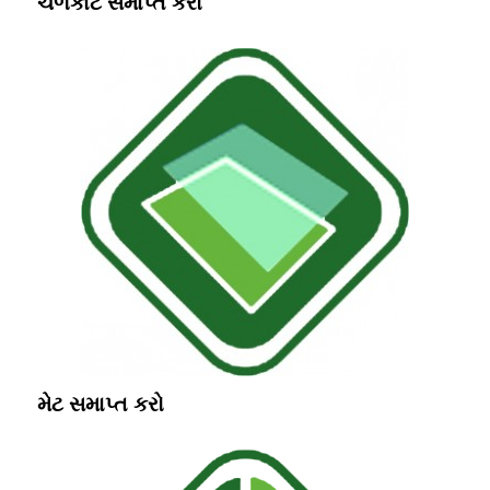
ચળકાટ સમાપ્ત કરો
મેટ સમાપ્ત કરો