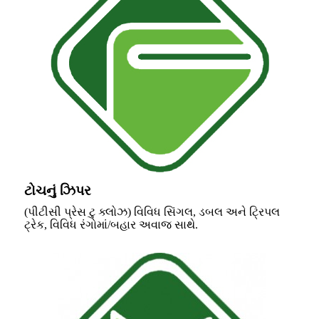
ટોચનું ઝિપર
(પીટીસી પ્રેસ ટુ ક્લોઝ) વિવિધ સિંગલ, ડબલ અને ટ્રિપલ
ટ્રેક, વિવિધ રંગોમાં/બહાર અવાજ સાથે.