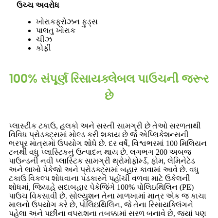
ઉચ્ચ અવરોધ
ખોરાક
ફ્રોઝન ફુડ્સ
પાલતુ
ખોરાક
ચીઝ
કોફી
100% સંપૂર્ણ રિસાયક્લેબલ પાઉચની જરૂર
છે
પ્લાસ્ટીક ટકાઉ, હલકો અને સસ્તી સામગ્રી છે તેઓ સરળતાથી
વિવિધ પ્રોડક્ટ્સમાં મોલ્ડ કરી શકાય છે જે એપ્લિકેશન્સની
ભરપૂર માત્રામાં ઉપયોગ શોધે છે. દર વર્ષે, વિશ્વભરમાં 100 મિલિયન
ટનથી વધુ પ્લાસ્ટિકનું ઉત્પાદન થાય છે. લગભગ 200 અબજ
પાઉન્ડની નવી પ્લાસ્ટિક સામગ્રી થ્રોમોફોર્મ્ડ, ફોમ, લેમિનેટેડ
અને લાખો પેકેજો અને પ્રોડક્ટ્સમાં બહાર કાવામાં આવે છે. વધુ
ટકાઉ વિકલ્પ શોધવાના પડકારને પહોંચી વળવા માટે ઉકેલની
શોધમાં, જિયાહે સદાબહાર પેકેજિંગે 100% પોલિઇથિલિન (PE)
પાઉચ વિકસાવી છે. સોલ્યુશન તેના માળખામાં માત્ર એક જ કાચા
માલનો ઉપયોગ કરે છે, પોલિઇથિલિન, જે તેના રિસાયક્લિંગને
પહેલા અને પછીના વપરાશના તબક્કામાં સરળ બનાવે છે, જ્યાં પણ