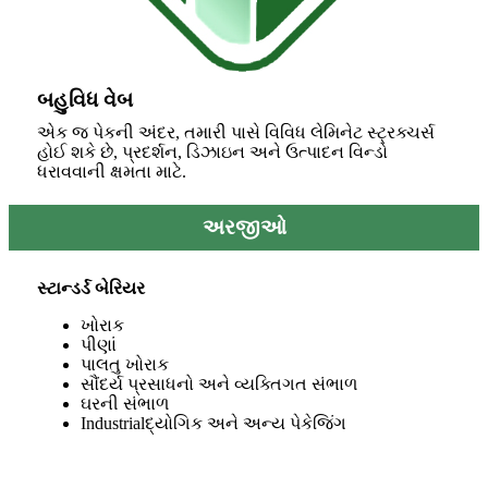
બહુવિધ વેબ
એક જ પેકની અંદર, તમારી પાસે વિવિધ લેમિનેટ સ્ટ્રક્ચર્સ
હોઈ શકે છે, પ્રદર્શન, ડિઝાઇન અને ઉત્પાદન વિન્ડો
ધરાવવાની ક્ષમતા માટે.
અરજીઓ
સ્ટાન્ડર્ડ બેરિયર
ખોરાક
પીણાં
પાલતુ ખોરાક
સૌંદર્ય પ્રસાધનો અને વ્યક્તિગત સંભાળ
ઘરની સંભાળ
Industrialદ્યોગિક અને અન્ય પેકેજિંગ