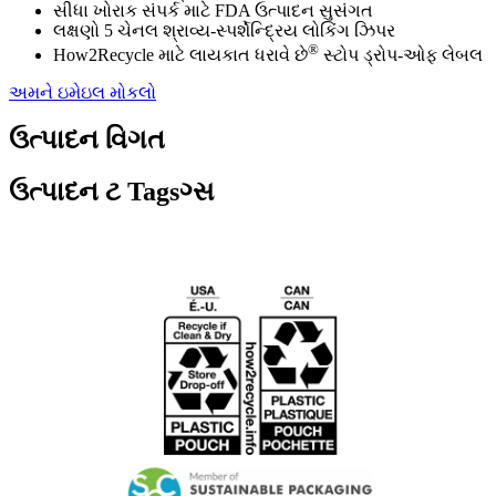
સીધા ખોરાક સંપર્ક માટે FDA ઉત્પાદન સુસંગત
લક્ષણો 5 ચેનલ શ્રાવ્ય-સ્પર્શેન્દ્રિય લોકિંગ ઝિપર
®
How2Recycle માટે લાયકાત ધરાવે છે
સ્ટોપ ડ્રોપ-ઓફ લેબલ
અમને ઇમેઇલ મોકલો
ઉત્પાદન વિગત
ઉત્પાદન ટ Tagsગ્સ