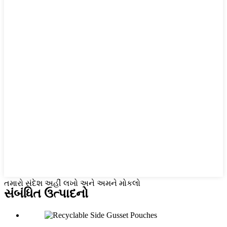
તમારો સંદેશ અહીં લખો અને અમને મોકલો
સંબંધિત
ઉત્પાદનો