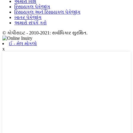
અમારા વિશે
રિસાયકલ પેકેજીંગ
રિસાયકલ અને રિસાયકલ પેકેજીંગ
ખાતર પેકેજીંગ
અમારો સંપર્ક કરો
© કોપીરાઇટ - 2010-2021: સર્વાધિકાર સુરક્ષિત.
ઈ - મેલ મોકલો
x