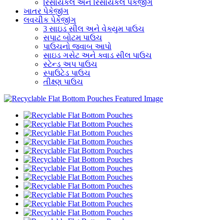
રિસાયકલ અને રિસાયકલ પેકેજીંગ
ખાતર પેકેજીંગ
લવચીક પેકેજીંગ
3 સાઇડ સીલ અને વેક્યુમ પાઉચ
સપાટ બોટમ પાઉચ
પાઉચનો જવાબ આપો
સાઇડ ગસેટ અને ક્વાડ સીલ પાઉચ
સ્ટેન્ડ અપ પાઉચ
સ્પાઉટેડ પાઉચ
તીક્ષ્ણ પાઉચ