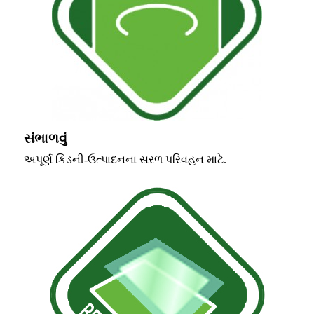
સંભાળવું
અપૂર્ણ કિડની-ઉત્પાદનના સરળ પરિવહન માટે.