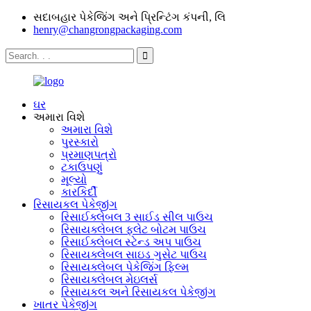
સદાબહાર પેકેજિંગ અને પ્રિન્ટિંગ કંપની, લિ
henry@changrongpackaging.com
ઘર
અમારા વિશે
અમારા વિશે
પુરસ્કારો
પ્રમાણપત્રો
ટકાઉપણું
મૂલ્યો
કારકિર્દી
રિસાયકલ પેકેજીંગ
રિસાઈક્લેબલ 3 સાઈડ સીલ પાઉચ
રિસાયક્લેબલ ફ્લેટ બોટમ પાઉચ
રિસાઈક્લેબલ સ્ટેન્ડ અપ પાઉચ
રિસાયક્લેબલ સાઇડ ગુસેટ પાઉચ
રિસાયક્લેબલ પેકેજિંગ ફિલ્મ
રિસાયક્લેબલ મેઇલર્સ
રિસાયકલ અને રિસાયકલ પેકેજીંગ
ખાતર પેકેજીંગ