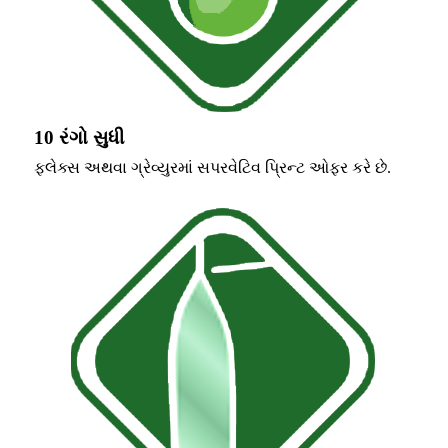
10 રંગો સુધી
ફ્લેક્સ અથવા ગ્રેવ્યુરમાં સપરવેટિવ પ્રિન્ટ ઓફર કરે છે.