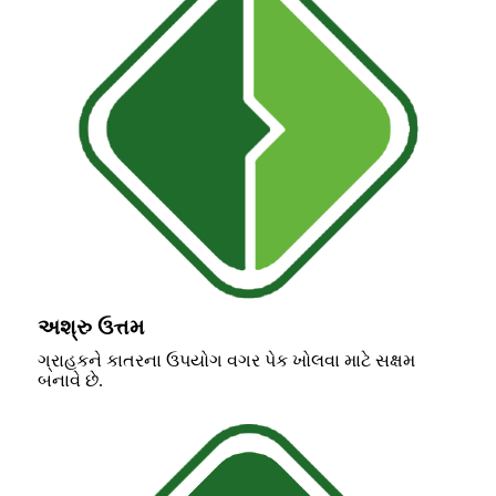
અશ્રુ ઉત્તમ
ગ્રાહકને કાતરના ઉપયોગ વગર પેક ખોલવા માટે સક્ષમ
બનાવે છે.