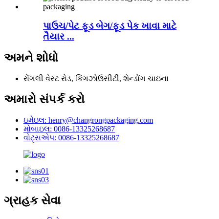
પાઉચ/પેટ ફૂડ બેગ/ફૂડ પેક ખાવા માટે
તૈયાર ...
અમને શોધો
રોંગલી વેસ્ટ રોડ, કિંગઝોઉસીટી, શેન્ડોંગ ચાઇના
અમારો સંપર્ક કરો
ઇમેઇલ: henry@changrongpackaging.com
મોબાઇલ: 0086-13325268687
વોટ્સએપ: 0086-13325268687
ગ્રાહક સેવા