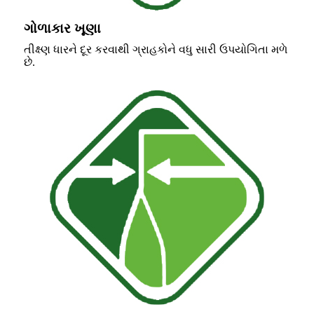
ગોળાકાર ખૂણા
તીક્ષ્ણ ધારને દૂર કરવાથી ગ્રાહકોને વધુ સારી ઉપયોગિતા મળે
છે.