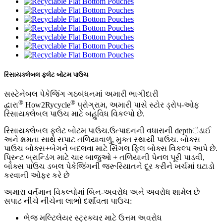
રિસાયક્લેબલ ફ્લેટ બોટમ પાઉચ
સસ્ટેનેબલ પેકેજિંગ ગઠબંધનમાં અમારી ભાગીદારી
®
®
દ્વારા
How2Rycycle
પ્રોગ્રામ, અમારી પાસે સ્ટોર ડ્રોપ-ઓફ
રિસાયક્લેબલ પાઉચ માટે બહુવિધ વિકલ્પો છે.
રિસાયક્લેબલ ફ્લેટ બોટમ પાઉચ
.
ઉત્પાદનની વધારાની depthંડાઈ
અને ક્ષમતા સાથે સપાટ તળિયાવાળું, મુક્ત સ્થાયી પાઉચ. બોક્સ
પાઉચ બોક્સ+બેગને બદલવા માટે સિંગલ ફિલ બોક્સ વિકલ્પ આપે છે.
પ્રિન્ટ બ્રાન્ડિંગ માટે ચાર બાજુઓ + તળિયાની પેનલ પૂરી પાડવી,
બોક્સ પાઉચ ડબલ પેકેજિંગની જરૂરિયાતને દૂર કરીને ખર્ચમાં ઘટાડો
કરવાની ઓફર કરે છે
અમારા વર્તમાન વિકલ્પોમાં બિન-અવરોધ અને અવરોધ શામેલ છે
સપાટ નીચે
નીચેના લાભો દર્શાવતા પાઉચ:
ભેજ મલ્ટિલેયર સ્ટ્રક્ચર માટે ઉત્તમ અવરોધ