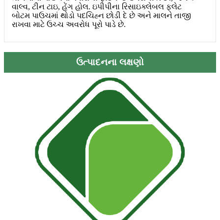
વાલ્વ, ટીન ટાઇ, હેંગ હોલ. ઇપીપીના રિસાઇક્લેબલ ફ્લેટ
બોટમ પાઉચમાં થોડો પદચિહ્ન છોડી દે છે અને માલને તાજી
રાખવા માટે ઉચ્ચ અવરોધ પૂરો પાડે છે.
ઉત્પાદનના લક્ષણો