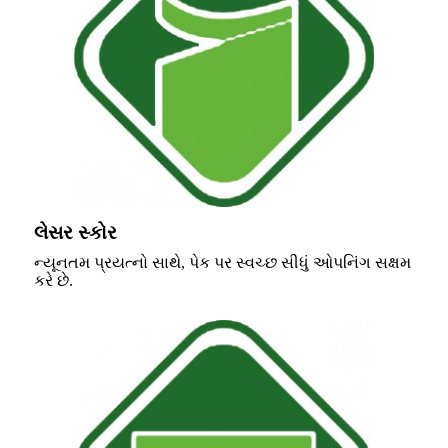
લેસર સ્કોર
ન્યૂનતમ પ્રયત્નો સાથે, પેક પર સ્વચ્છ સીધું ઓપનિંગ સક્ષમ
કરે છે.