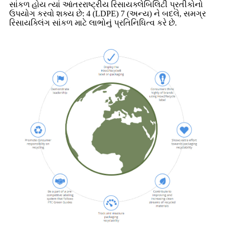
સાંકળ હોય ત્યાં આંતરરાષ્ટ્રીય રિસાયક્લેબિલિટી પ્રતીકોનો
ઉપયોગ કરવો શક્ય છે: 4 (LDPE) 7 (અન્ય) ને બદલે, સમગ્ર
રિસાયક્લિંગ સાંકળ માટે લાભોનું પ્રતિનિધિત્વ કરે છે.