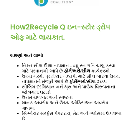
How2Recycle Q ઇન-સ્ટોર ડ્રોપ
ઓફ માટે લાયકાત.
લક્ષણો અને લાભો
નિમ્ન સીલ દીક્ષા તાપમાન - વધુ રન ગતિ ચાલુ કરવા
માટે પરવાનગી આપે છે
ફોર્મ/ભરો/સીલ
કાર્યક્રમો
ઉચ્ચ ગરમી પ્રતિકાર - ઝડપી માટે સીલ બારના ઉચ્ચ
તાપમાનને મંજૂરી આપે છે
ફોર્મ/ભરો/સીલ
ઝડપ
સીલિંગ દરમિયાન બર્ન થ્રુ અને પાઉચ વિરૂપતાના
જોખમમાં ઘટાડો
ઉત્તમ ચળકાટ અને સ્પષ્ટતા
માનક અવરોધ અને ઉચ્ચ ઓક્સિજન અવરોધ
માળખા
સિગ્નેચર સરફેસ પેપર ટચ, મેટ અને ગ્લોસમાં ઉપલબ્ધ
છે