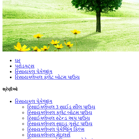
ઘર
પ્રોડક્ટ્સ
રિસાયકલ પેકેજીંગ
રિસાયક્લેબલ ફ્લેટ બોટમ પાઉચ
શ્રેણીઓ
રિસાયકલ પેકેજીંગ
રિસાઈક્લેબલ 3 સાઈડ સીલ પાઉચ
રિસાયક્લેબલ ફ્લેટ બોટમ પાઉચ
રિસાઈક્લેબલ સ્ટેન્ડ અપ પાઉચ
રિસાયક્લેબલ સાઇડ ગુસેટ પાઉચ
રિસાયક્લેબલ પેકેજિંગ ફિલ્મ
રિસાયક્લેબલ મેઇલર્સ