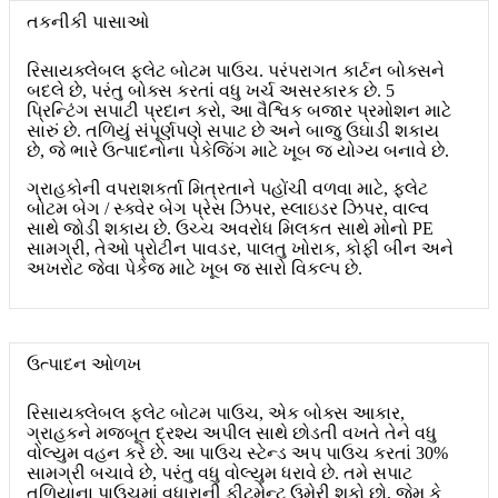
તકનીકી પાસાઓ
રિસાયક્લેબલ ફ્લેટ બોટમ પાઉચ. પરંપરાગત કાર્ટન બોક્સને
બદલે છે, પરંતુ બોક્સ કરતાં વધુ ખર્ચ અસરકારક છે. 5
પ્રિન્ટિંગ સપાટી પ્રદાન કરો, આ વૈશ્વિક બજાર પ્રમોશન માટે
સારું છે. તળિયું સંપૂર્ણપણે સપાટ છે અને બાજુ ઉઘાડી શકાય
છે, જે ભારે ઉત્પાદનોના પેકેજિંગ માટે ખૂબ જ યોગ્ય બનાવે છે.
ગ્રાહકોની વપરાશકર્તા મિત્રતાને પહોંચી વળવા માટે, ફ્લેટ
બોટમ બેગ / સ્ક્વેર બેગ પ્રેસ ઝિપર, સ્લાઇડર ઝિપર, વાલ્વ
સાથે જોડી શકાય છે. ઉચ્ચ અવરોધ મિલકત સાથે મોનો PE
સામગ્રી, તેઓ પ્રોટીન પાવડર, પાલતુ ખોરાક, કોફી બીન અને
અખરોટ જેવા પેકેજ માટે ખૂબ જ સારો વિકલ્પ છે.
ઉત્પાદન ઓળખ
રિસાયક્લેબલ ફ્લેટ બોટમ પાઉચ, એક બોક્સ આકાર,
ગ્રાહકને મજબૂત દ્રશ્ય અપીલ સાથે છોડતી વખતે તેને વધુ
વોલ્યુમ વહન કરે છે. આ પાઉચ સ્ટેન્ડ અપ પાઉચ કરતાં 30%
સામગ્રી બચાવે છે, પરંતુ વધુ વોલ્યુમ ધરાવે છે. તમે સપાટ
તળિયાના પાઉચમાં વધારાની ફીટમેન્ટ ઉમેરી શકો છો, જેમ કે