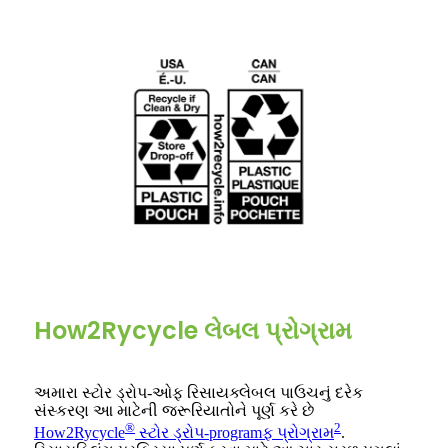
How2Rycycle લેબલ પ્રોગ્રામ
અમારા સ્ટોર ડ્રોપ-ઓફ રિસાયક્લેબલ પાઉચનું દરેક
સંસ્કરણ આ માટેની જરૂરિયાતોને પૂર્ણ કરે છે
®
2
How2Rycycle
સ્ટોર ડ્રોપ-programફ પ્રોગ્રામ
.