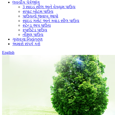
લવચીક પેકેજીંગ
3 સાઇડ સીલ અને વેક્યુમ પાઉચ
સપાટ બોટમ પાઉચ
પાઉચનો જવાબ આપો
સાઇડ ગસેટ અને ક્વાડ સીલ પાઉચ
સ્ટેન્ડ અપ પાઉચ
સ્પાઉટેડ પાઉચ
તીક્ષ્ણ પાઉચ
ગુણવત્તા નિયંત્રણ
અમારો સંપર્ક કરો
English