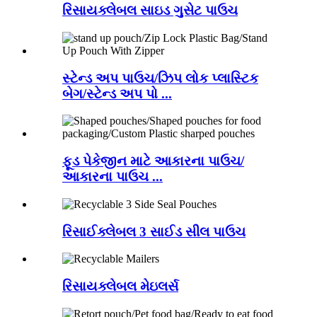
રિસાયક્લેબલ સાઇડ ગુસેટ પાઉચ
સ્ટેન્ડ અપ પાઉચ/ઝિપ લોક પ્લાસ્ટિક
બેગ/સ્ટેન્ડ અપ પો ...
ફૂડ પેકેજીન માટે આકારના પાઉચ/
આકારના પાઉચ ...
રિસાઈક્લેબલ 3 સાઈડ સીલ પાઉચ
રિસાયક્લેબલ મેઇલર્સ