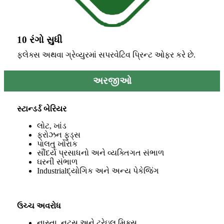
10 રંગો સુધી
ફ્લેક્સ અથવા ગ્રેવ્યુરમાં સપરવેટિવ પ્રિન્ટ ઓફર કરે છે.
અરજીઓ
સ્ટાન્ડર્ડ બેરિયર
લોટ, ખાંડ
ફ્રોઝન ફુડ્સ
પાલતુ ખોરાક
સૌંદર્ય પ્રસાધનો અને વ્યક્તિગત સંભાળ
ઘરની સંભાળ
Industrialદ્યોગિક અને અન્ય પેકેજિંગ
ઉચ્ચ અવરોધ
નાસ્તા, નટ્સ અને ટ્રેઇલ મિક્સ