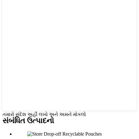
તમારો સંદેશ અહીં લખો અને અમને મોકલો
સંબંધિત
ઉત્પાદનો