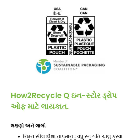
How2Recycle Q ઇન-સ્ટોર ડ્રોપ
ઓફ માટે લાયકાત.
લક્ષણો અને લાભો
નિમ્ન સીલ દીક્ષા તાપમાન - વધુ રન ગતિ ચાલુ કરવા