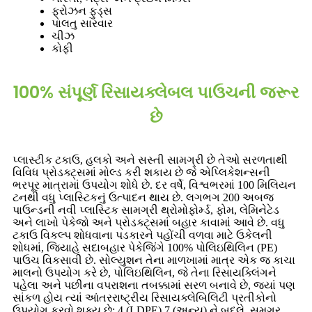
ફ્રોઝન ફુડ્સ
પાલતુ સારવાર
ચીઝ
કોફી
100% સંપૂર્ણ રિસાયક્લેબલ પાઉચની જરૂર
છે
પ્લાસ્ટીક ટકાઉ, હલકો અને સસ્તી સામગ્રી છે તેઓ સરળતાથી
વિવિધ પ્રોડક્ટ્સમાં મોલ્ડ કરી શકાય છે જે એપ્લિકેશન્સની
ભરપૂર માત્રામાં ઉપયોગ શોધે છે. દર વર્ષે, વિશ્વભરમાં 100 મિલિયન
ટનથી વધુ પ્લાસ્ટિકનું ઉત્પાદન થાય છે. લગભગ 200 અબજ
પાઉન્ડની નવી પ્લાસ્ટિક સામગ્રી થ્રોમોફોર્મ્ડ, ફોમ, લેમિનેટેડ
અને લાખો પેકેજો અને પ્રોડક્ટ્સમાં બહાર કાવામાં આવે છે. વધુ
ટકાઉ વિકલ્પ શોધવાના પડકારને પહોંચી વળવા માટે ઉકેલની
શોધમાં, જિયાહે સદાબહાર પેકેજિંગે 100% પોલિઇથિલિન (PE)
પાઉચ વિકસાવી છે. સોલ્યુશન તેના માળખામાં માત્ર એક જ કાચા
માલનો ઉપયોગ કરે છે, પોલિઇથિલિન, જે તેના રિસાયક્લિંગને
પહેલા અને પછીના વપરાશના તબક્કામાં સરળ બનાવે છે, જ્યાં પણ
સાંકળ હોય ત્યાં આંતરરાષ્ટ્રીય રિસાયક્લેબિલિટી પ્રતીકોનો
ઉપયોગ કરવો શક્ય છે: 4 (LDPE) 7 (અન્ય) ને બદલે, સમગ્ર