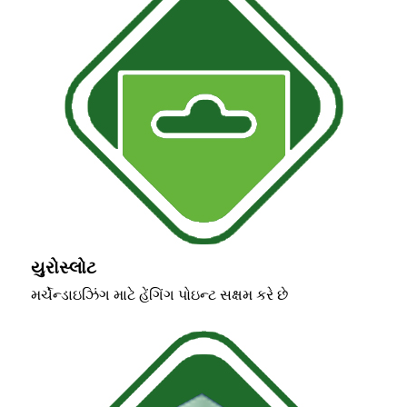
યુરોસ્લોટ
મર્ચેન્ડાઇઝિંગ માટે હેંગિંગ પોઇન્ટ સક્ષમ કરે છે