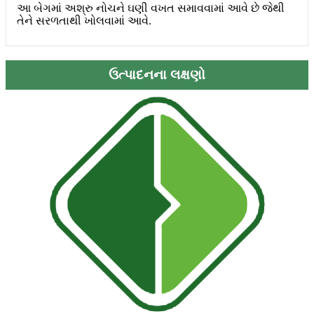
આ બેગમાં અશ્રુ નોચને ઘણી વખત સમાવવામાં આવે છે જેથી
તેને સરળતાથી ખોલવામાં આવે.
ઉત્પાદનના લક્ષણો