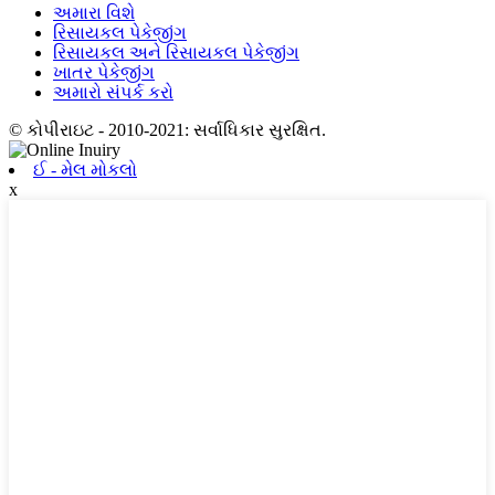
અમારા વિશે
રિસાયકલ પેકેજીંગ
રિસાયકલ અને રિસાયકલ પેકેજીંગ
ખાતર પેકેજીંગ
અમારો સંપર્ક કરો
© કોપીરાઇટ - 2010-2021: સર્વાધિકાર સુરક્ષિત.
ઈ - મેલ મોકલો
x