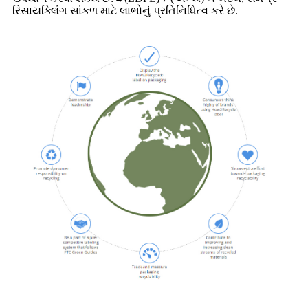
રિસાયક્લિંગ સાંકળ માટે લાભોનું પ્રતિનિધિત્વ કરે છે.