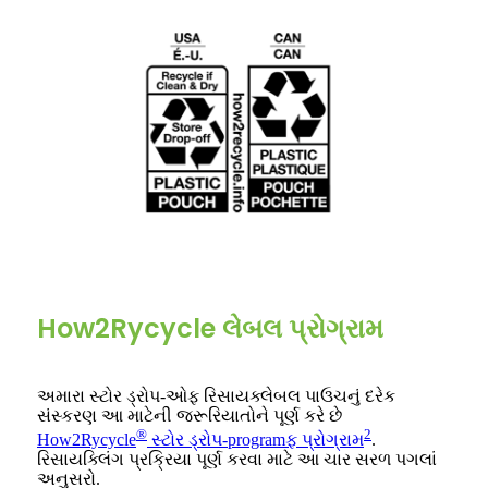
How2Rycycle લેબલ પ્રોગ્રામ
અમારા સ્ટોર ડ્રોપ-ઓફ રિસાયક્લેબલ પાઉચનું દરેક
સંસ્કરણ આ માટેની જરૂરિયાતોને પૂર્ણ કરે છે
®
2
How2Rycycle
સ્ટોર ડ્રોપ-programફ પ્રોગ્રામ
.
રિસાયક્લિંગ પ્રક્રિયા પૂર્ણ કરવા માટે આ ચાર સરળ પગલાં
અનુસરો.