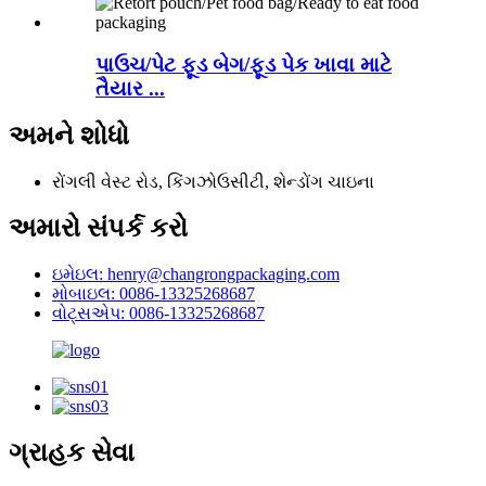
પાઉચ/પેટ ફૂડ બેગ/ફૂડ પેક ખાવા માટે
તૈયાર ...
અમને શોધો
રોંગલી વેસ્ટ રોડ, કિંગઝોઉસીટી, શેન્ડોંગ ચાઇના
અમારો સંપર્ક કરો
ઇમેઇલ: henry@changrongpackaging.com
મોબાઇલ: 0086-13325268687
વોટ્સએપ: 0086-13325268687
ગ્રાહક સેવા