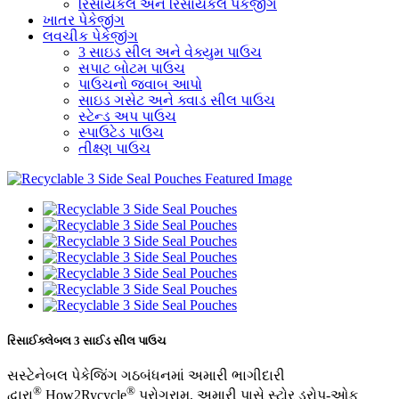
રિસાયકલ અને રિસાયકલ પેકેજીંગ
ખાતર પેકેજીંગ
લવચીક પેકેજીંગ
3 સાઇડ સીલ અને વેક્યુમ પાઉચ
સપાટ બોટમ પાઉચ
પાઉચનો જવાબ આપો
સાઇડ ગસેટ અને ક્વાડ સીલ પાઉચ
સ્ટેન્ડ અપ પાઉચ
સ્પાઉટેડ પાઉચ
તીક્ષ્ણ પાઉચ
રિસાઈક્લેબલ 3 સાઈડ સીલ પાઉચ
સસ્ટેનેબલ પેકેજિંગ ગઠબંધનમાં અમારી ભાગીદારી
®
®
દ્વારા
How2Rycycle
પ્રોગ્રામ, અમારી પાસે સ્ટોર ડ્રોપ-ઓફ