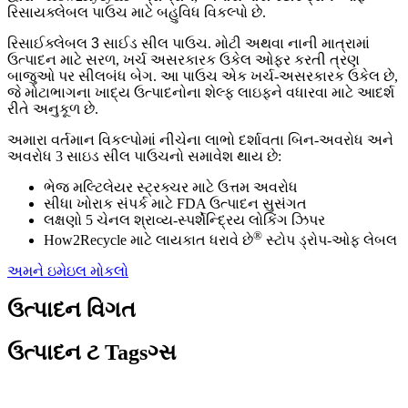
રિસાયક્લેબલ પાઉચ માટે બહુવિધ વિકલ્પો છે.
રિસાઈક્લેબલ 3 સાઈડ સીલ પાઉચ
. મોટી અથવા નાની માત્રામાં
ઉત્પાદન માટે સરળ, ખર્ચ અસરકારક ઉકેલ ઓફર કરતી ત્રણ
બાજુઓ પર સીલબંધ બેગ. આ પાઉચ એક ખર્ચ-અસરકારક ઉકેલ છે,
જે મોટાભાગના ખાદ્ય ઉત્પાદનોના શેલ્ફ લાઇફને વધારવા માટે આદર્શ
રીતે અનુકૂળ છે.
અમારા વર્તમાન વિકલ્પોમાં નીચેના લાભો દર્શાવતા બિન-અવરોધ અને
અવરોધ 3 સાઇડ સીલ પાઉચનો સમાવેશ થાય છે:
ભેજ મલ્ટિલેયર સ્ટ્રક્ચર માટે ઉત્તમ અવરોધ
સીધા ખોરાક સંપર્ક માટે FDA ઉત્પાદન સુસંગત
લક્ષણો 5 ચેનલ શ્રાવ્ય-સ્પર્શેન્દ્રિય લોકિંગ ઝિપર
®
How2Recycle માટે લાયકાત ધરાવે છે
સ્ટોપ ડ્રોપ-ઓફ લેબલ
અમને ઇમેઇલ મોકલો
ઉત્પાદન વિગત
ઉત્પાદન ટ Tagsગ્સ