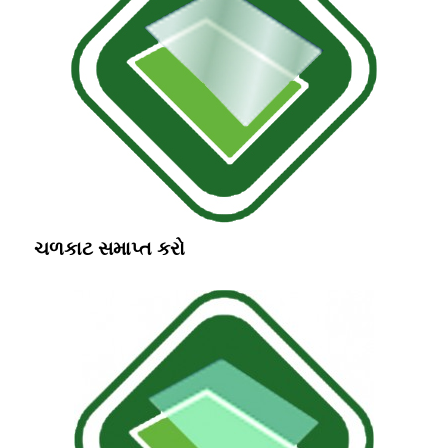
ચળકાટ સમાપ્ત કરો