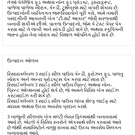
તેઓ પેકેજિંગ ફૂડ અથવા નોન ફૂડ પ્રોડક્ટ, ડ્રાયફ્રૂટ,
પાળેલા પાળેલા ખોરાક, કેન્ડી, ટૂથબ્રશ માટે વાપરી શકાય છે.
ઉત્પાદનોની વ્યક્તિગત જરૂરિયાતોને પૂરી કરો, અમે તમારી
પસંદગીની આકારની બેગ "ટી-શર્ટ આકાર" જેવી સરળતાથી
બનાવી શકીએ છીએ. પાતળા ઉત્પાદનો, જેમ કે ટેસ્ટ પેપર પેક
કરવા માટે તે લાંબી અને સાંકડી હોઈ શકે છે, અથવા સ્કૂપિંગની
જરૂર હોય તેવા ખોરાક માટે વિશાળ ઓપનિંગ હોઈ શકે છે.
ઉત્પાદન ઓળખ
રિસાયક્લેબલ 3 સાઈડ સીલ પાઉચ કેન્ડી, ફ્રોઝન ફૂડ, પાલતુ
ખોરાક અને અન્ય પ્રોડક્ટ્સ પેક કરવા માટે સારા છે.
રિસાઈક્લેબલ 3 સાઈડ સીલ પાઉચ પ્રિન્ટ અથવા નોન-
પ્રિન્ટ ઓપ્શનમાં હોઈ શકે છે, જે અમને વિવિધ બેગ સાઈઝ
કસ્ટમાઈઝ કરી શકે છે.
રિસાઈક્લેબલ 3 સાઈડ સીલ પાઉચ લાંબા શેલ્ફ લાઈફ માટે
મધ્યમ અથવા ઉચ્ચ અવરોધ પ્રદાન કરશે
3 બાજુની સીલબંધ બેગ મલ્ટી લેયર ફિલ્મમાંથી બનાવવામાં
આવે છે, એટલે કે વિવિધ સ્તરોને એકસાથે સીલ કરવામાં આવે
છે જેથી સમાવિષ્ટોને તાજી રાખવા માટે ઉચ્ચ અવરોધ મિલકત
બનાવવામાં આવે.