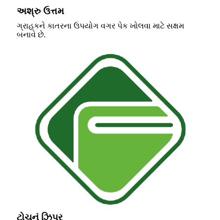
અશ્રુ ઉત્તમ
ગ્રાહકને કાતરના ઉપયોગ વગર પેક ખોલવા માટે સક્ષમ
બનાવે છે.
ટોચનું ઝિપર