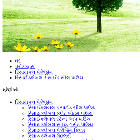
ઘર
પ્રોડક્ટ્સ
રિસાયકલ પેકેજીંગ
રિસાઈક્લેબલ 3 સાઈડ સીલ પાઉચ
શ્રેણીઓ
રિસાયકલ પેકેજીંગ
રિસાઈક્લેબલ 3 સાઈડ સીલ પાઉચ
રિસાયક્લેબલ ફ્લેટ બોટમ પાઉચ
રિસાઈક્લેબલ સ્ટેન્ડ અપ પાઉચ
રિસાયક્લેબલ સાઇડ ગુસેટ પાઉચ
રિસાયક્લેબલ પેકેજિંગ ફિલ્મ
રિસાયક્લેબલ મેઇલર્સ