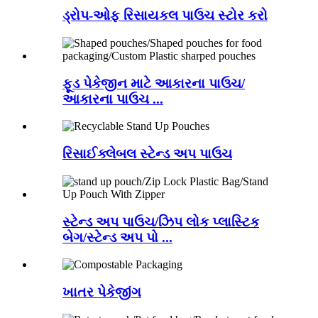
ડ્રોપ-ઓફ રિસાયકલ પાઉચ સ્ટોર કરો
ફૂડ પેકેજીન માટે આકારના પાઉચ/
આકારના પાઉચ ...
રિસાઈક્લેબલ સ્ટેન્ડ અપ પાઉચ
સ્ટેન્ડ અપ પાઉચ/ઝિપ લોક પ્લાસ્ટિક
બેગ/સ્ટેન્ડ અપ પો ...
ખાતર પેકેજીંગ