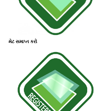
મેટ સમાપ્ત કરો