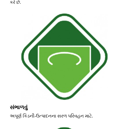
કરે છે.
સંભાળવું
અપૂર્ણ કિડની-ઉત્પાદનના સરળ પરિવહન માટે.