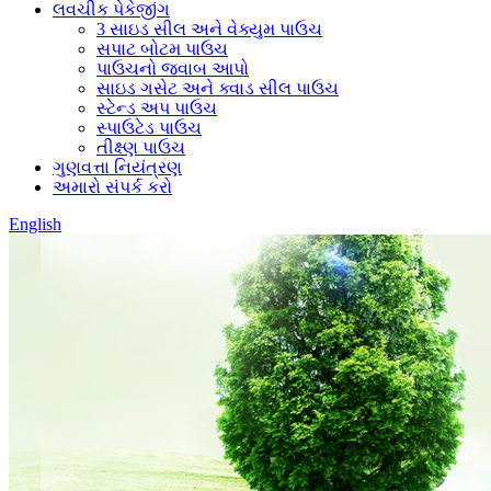
લવચીક પેકેજીંગ
3 સાઇડ સીલ અને વેક્યુમ પાઉચ
સપાટ બોટમ પાઉચ
પાઉચનો જવાબ આપો
સાઇડ ગસેટ અને ક્વાડ સીલ પાઉચ
સ્ટેન્ડ અપ પાઉચ
સ્પાઉટેડ પાઉચ
તીક્ષ્ણ પાઉચ
ગુણવત્તા નિયંત્રણ
અમારો સંપર્ક કરો
English