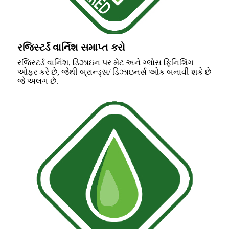
રજિસ્ટર્ડ વાર્નિશ સમાપ્ત કરો
રજિસ્ટર્ડ વાર્નિશ, ડિઝાઇન પર મેટ અને ગ્લોસ ફિનિશિંગ
ઓફર કરે છે, જેથી બ્રાન્ડ્સ/ ડિઝાઇનર્સ ઓક બનાવી શકે છે
જે અલગ છે.