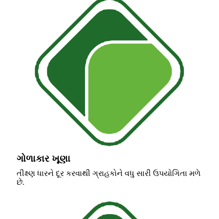
ગોળાકાર ખૂણા
તીક્ષ્ણ ધારને દૂર કરવાથી ગ્રાહકોને વધુ સારી ઉપયોગિતા મળે
છે.