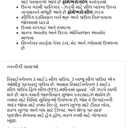
માટે પરવાનગી આપે છે
ફોર્મ/ભરો/સીલ
કાર્યક્રમો
ઉચ્ચ ગરમી પ્રતિકાર - ઝડપી માટે સીલ બારના ઉચ્ચ
તાપમાનને મંજૂરી આપે છે
ફોર્મ/ભરો/સીલ
ઝડપ
સીલિંગ દરમિયાન બર્ન થ્રુ અને પાઉચ વિરૂપતાના
જોખમમાં ઘટાડો
ઉત્તમ ચળકાટ અને સ્પષ્ટતા
માનક અવરોધ અને ઉચ્ચ ઓક્સિજન અવરોધ
માળખા
સિગ્નેચર સરફેસ પેપર ટચ, મેટ અને ગ્લોસમાં ઉપલબ્ધ
છે
તકનીકી પાસાઓ
રિસાઈક્લેબલ 3 સાઈડ સીલ પાઉચ. 3 બાજુ સીલ પાઉચ એક
ઓશીકું પ્રકારનું પાઉચ છે. અમારા રિસાઈક્લેબલ 3 સાઈડ
સીલ પાઉચ ફિલ સીલ (FFS) મશીનમાં speedંચી ઝડપે ચાલી
શકે છે. માપ તમારી જરૂરિયાત મુજબ કસ્ટમાઇઝ થયેલ છે.
તમારા માટે વિવિધ સુવિધાઓ ઉપલબ્ધ છે, જેમ કે ઉત્પાદનની
અંદર જોવા માટે સ્પષ્ટ વિન્ડો, સરળ ખુલ્લા માટે ટીયર નોચ,
સરળ ખુલ્લા અને બંધ માટે ઝિપર, અને શેલ્ફ પર સારું
પ્રદર્શન મેળવવા માટે હેંગ હોલ, સરળ સ્પર્શ માટે ગોળાકાર
ખૂણા.