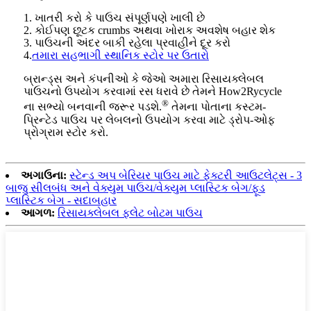
1. ખાતરી કરો કે પાઉચ સંપૂર્ણપણે ખાલી છે
2. કોઈપણ છૂટક crumbs અથવા ખોરાક અવશેષ બહાર શેક
3. પાઉચની અંદર બાકી રહેલા પ્રવાહીને દૂર કરો
4.
તમારા સહભાગી સ્થાનિક સ્ટોર પર ઉતારો
બ્રાન્ડ્સ અને કંપનીઓ કે જેઓ અમારા રિસાયક્લેબલ
પાઉચનો ઉપયોગ કરવામાં રસ ધરાવે છે તેમને How2Rycycle
®
ના સભ્યો બનવાની જરૂર પડશે.
તેમના પોતાના કસ્ટમ-
પ્રિન્ટેડ પાઉચ પર લેબલનો ઉપયોગ કરવા માટે ડ્રોપ-ઓફ
પ્રોગ્રામ સ્ટોર કરો.
અગાઉના:
સ્ટેન્ડ અપ બેરિયર પાઉચ માટે ફેક્ટરી આઉટલેટ્સ - 3
બાજુ સીલબંધ અને વેક્યુમ પાઉચ/વેક્યુમ પ્લાસ્ટિક બેગ/ફૂડ
પ્લાસ્ટિક બેગ - સદાબહાર
આગળ:
રિસાયક્લેબલ ફ્લેટ બોટમ પાઉચ