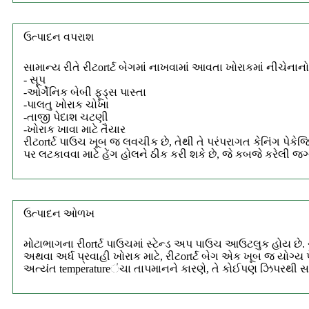
ઉત્પાદન વપરાશ
સામાન્ય રીતે રીટortર્ટ બેગમાં નાખવામાં આવતા ખોરાકમાં નીચેનાન
- સૂપ
-ઓર્ગેનિક બેબી ફૂડ્સ પાસ્તા
-પાલતુ ખોરાક ચોખા
-તાજી પેદાશ ચટણી
-ખોરાક ખાવા માટે તૈયાર
રીટortર્ટ પાઉચ ખૂબ જ લવચીક છે, તેથી તે પરંપરાગત કેનિંગ પેકેજિં
પર લટકાવવા માટે હેંગ હોલને ઠીક કરી શકે છે, જે કબજે કરેલી જગ્ય
ઉત્પાદન ઓળખ
મોટાભાગના રીortર્ટ પાઉચમાં સ્ટેન્ડ અપ પાઉચ આઉટલુક હોય છે. ચ
અથવા અર્ધ પ્રવાહી ખોરાક માટે, રીટortર્ટ બેગ એક ખૂબ જ યોગ્ય
અત્યંત temperatureંચા તાપમાનને કારણે, તે કોઈપણ ઝિપરથી 