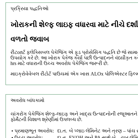
પ્રક્રિયા પદ્ધતિઓ
ખોરાકની શેલ્ફ લાઇફ વધારવા માટે નીચે દર્શ
વળતો જવાબ
રીટortર્ટ ફ્લેક્સિબલ પેકેજિંગ એ ફૂડ પ્રોસેસિંગ પદ્ધતિ છે જે 
ઉપયોગ કરે છે. આ ખોરાક પેકેજ કર્યા પછી ઉત્પાદનને વંધ્યીકૃત 
hrs માટે વધારાની ઉચ્ચ અવરોધ પેકેજિંગ જરૂરી છે.
માઇક્રોવેવેબલ રીટોર્ટ પાઉચમાં એક ખાસ ALOx પોલિએસ્ટર ફિલ્મ
અવરોધ બાંધકામો
ચાંગરોંગ પેકેજિંગ શેલ્ફ-લાઇફ અને ખાદ્ય ઉત્પાદનોની રજૂઆતને શ
ફોર્મેટની વિશાળ શ્રેણીમાં ઉપલબ્ધ છે.
• પ્રમાણભૂત અવરોધ:
દા.ત.
બે પ્લાઇ લેમિનેટ અને ત્રણ – પાં
• ઉચ્ચ અવરોધ:
દા.ત.
EVOH અને PA સાથે બે – ચાર લેમ