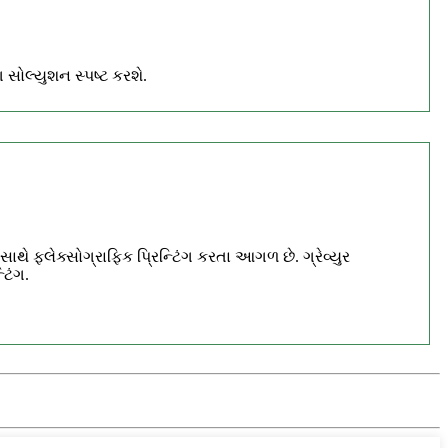
 સોલ્યુશન સ્પષ્ટ કરશે.
સાથે ફ્લેક્સોગ્રાફિક પ્રિન્ટિંગ કરતા આગળ છે. ગ્રેવ્યુર
ટિંગ.