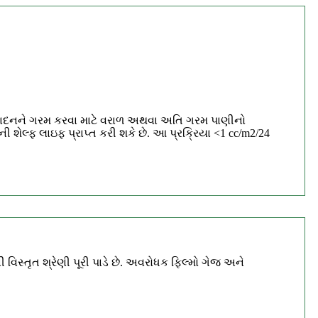
ને ઉત્પાદનને ગરમ કરવા માટે વરાળ અથવા અતિ ગરમ પાણીનો
શેલ્ફ લાઇફ પ્રાપ્ત કરી શકે છે. આ પ્રક્રિયા <1 cc/m2/24
વિસ્તૃત શ્રેણી પૂરી પાડે છે. અવરોધક ફિલ્મો ગેજ અને