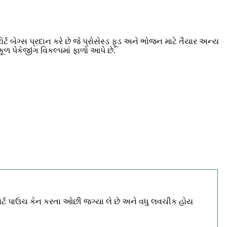
 બેગ્સ પ્રદાન કરે છે જે પ્રોસેસ્ડ ફૂડ અને ભોજન માટે તૈયાર અન્ય
ૂળ પેકેજીંગ વિકલ્પમાં ફાળો આપે છે.
રિટોર્ટ પાઉચ કેન કરતા ઓછી જગ્યા લે છે અને વધુ લવચીક હોય