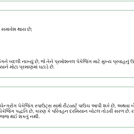
ો સમાવેશ થાય છે;
ગને બદલી નાખ્યું છે, જે તેને પ્રમોશનલ પેકેજિંગ માટે મુખ્ય પ્રવાહનું
ાને મોટા પ્રમાણમાં ઘટાડે છે.
ેન્ગ્રોંગ પેકેજિંગ સ્પાઉટ્સ સાથે રીટortર્ટ પાઉચ આપી શકે છે, અથવા 
 પેકેજિંગ પદ્ધતિ છે, કારણ કે પરિવહન દરમિયાન બોટલ તોડવી સરળ છે. ર
સજ્જ થઈ શકતું નથી.