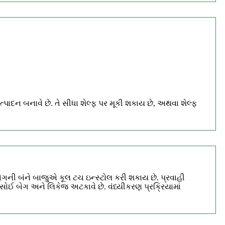
 ઉત્પાદન બનાવે છે. તે સીધા શેલ્ફ પર મૂકી શકાય છે, અથવા શેલ્ફ
બેગની બંને બાજુએ કૂલ ટચ ઇન્સ્ટોલ કરી શકાય છે. પ્રવાહી
સોઈ બેગ અને લિકેજ અટકાવે છે. વંધ્યીકરણ પ્રક્રિયામાં