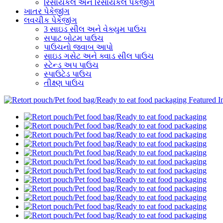
રિસાયકલ અને રિસાયકલ પેકેજીંગ
ખાતર પેકેજીંગ
લવચીક પેકેજીંગ
3 સાઇડ સીલ અને વેક્યુમ પાઉચ
સપાટ બોટમ પાઉચ
પાઉચનો જવાબ આપો
સાઇડ ગસેટ અને ક્વાડ સીલ પાઉચ
સ્ટેન્ડ અપ પાઉચ
સ્પાઉટેડ પાઉચ
તીક્ષ્ણ પાઉચ