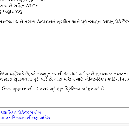
ફોઇલ અને સહિત
ALOx
હ-બહાર કાવું
 સમજવા અને તમારા ઉત્પાદનને સુરક્ષિત અને પ્રોત્સાહન આપતું પેકેજિંગ
રિન્ટિંગ પહોંચાડે છે, જે મજબૂત રંગની depthંડાઈ અને હાઇલાઇટ સ્પષ્ટતા 
દ્વારા સુસંગતતા પૂરી પાડે છે. મોટા પાઉચ માટે એન્ટિ-સ્કિડ કોટિંગ પ્રિન્
 ઉચ્ચ ગુણવત્તાની 12 કલર ગ્રેવ્યુર પ્રિન્ટિંગ ઓફર કરે છે.
્લાસ્ટિક પેકેજીંગ બેગ
પ્લાસ્ટિકના તીક્ષ્ણ પાઉચ