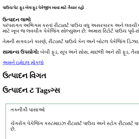
પાઉચ/પેટ ફૂડ બેગ/ફૂડ પેકેજીંગ ખાવા માટે તૈયાર રહો
ઉત્પાદન લાભો
પરંપરાગત અભિગમ કરતાં રીટortર્ટ પાઉચ વધુ અસરકારક અને લવચીક પેકે
માટે ખૂબ જ લવચીક પેકેજિંગ સોલ્યુશન છે. અમારા રિટોર્ટ પાઉચ પૂર્વ-ર
તેમની સગવડને કારણે, રીટortર્ટ પાઉચે કેન અને બોટલ પેકેજિંગ ડિઝાઇ
સામાન્ય ઉપયોગો:
બેબી ફૂડ, સૂપ અને સોસ, માછલી અને સી ફૂડ, તૈયાર
અમને ઇમેઇલ મોકલો
ઉત્પાદન વિગત
ઉત્પાદન ટ Tagsગ્સ
તકનીકી પાસાઓ
ચેંગરોંગ પેકેજિંગ કસ્ટમાઇઝ રીટortર્ટ પાઉચ અને સ્ટોક રીટort
છે.