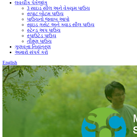
લવચીક પેકેજીંગ
3 સાઇડ સીલ અને વેક્યુમ પાઉચ
સપાટ બોટમ પાઉચ
પાઉચનો જવાબ આપો
સાઇડ ગસેટ અને ક્વાડ સીલ પાઉચ
સ્ટેન્ડ અપ પાઉચ
સ્પાઉટેડ પાઉચ
તીક્ષ્ણ પાઉચ
ગુણવત્તા નિયંત્રણ
અમારો સંપર્ક કરો
English