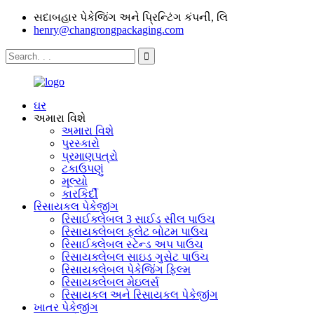
સદાબહાર પેકેજિંગ અને પ્રિન્ટિંગ કંપની, લિ
henry@changrongpackaging.com
ઘર
અમારા વિશે
અમારા વિશે
પુરસ્કારો
પ્રમાણપત્રો
ટકાઉપણું
મૂલ્યો
કારકિર્દી
રિસાયકલ પેકેજીંગ
રિસાઈક્લેબલ 3 સાઈડ સીલ પાઉચ
રિસાયક્લેબલ ફ્લેટ બોટમ પાઉચ
રિસાઈક્લેબલ સ્ટેન્ડ અપ પાઉચ
રિસાયક્લેબલ સાઇડ ગુસેટ પાઉચ
રિસાયક્લેબલ પેકેજિંગ ફિલ્મ
રિસાયક્લેબલ મેઇલર્સ
રિસાયકલ અને રિસાયકલ પેકેજીંગ
ખાતર પેકેજીંગ