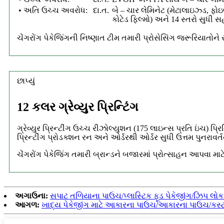
• અતિ ઉચ્ચ અવરોધ:
દા.ત.
બે – ચાર લેમિનેટ (મેટાલાઇઝ્ડ, 
કોટેડ
ફિલ્મો) અને 14 સ્તરો સુધી સ
ચેંગરોંગ પેકેજિંગની નિષ્ણાત ટીમ તમારી પ્રોસેસિંગ જરૂરિયાતોને
છાપ્યું
12 કલર ગ્રેવ્યુર પ્રિન્ટિંગ
ગ્રેવ્યુર પ્રિન્ટીંગ ઉચ્ચ રીઝોલ્યુશન (175 લાઇન્સ પ્રતિ ઇંચ) પ્
પ્રિન્ટીંગ પ્રોડક્શન રન અને ઓર્ડરથી ઓર્ડર સુધી ઉત્તમ પુનરાવર્તન 
ચેંગરોંગ પેકેજિંગ તમારી બ્રાન્ડને બજારમાં પ્રોત્સાહન આપવા માટે
અગાઉના:
સપાટ તળિયાના પાઉચ/પ્લાસ્ટિક ફૂડ પેકેજીંગ/ઝિપ લોક પ
આગળ:
ખાદ્ય પેકેજીંગ માટે આકારના પાઉચ/આકારના પાઉચ/કસ્ટમ 