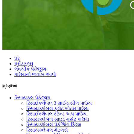
ઘર
પ્રોડક્ટ્સ
લવચીક પેકેજીંગ
પાઉચનો જવાબ આપો
શ્રેણીઓ
રિસાયકલ પેકેજીંગ
રિસાઈક્લેબલ 3 સાઈડ સીલ પાઉચ
રિસાયક્લેબલ ફ્લેટ બોટમ પાઉચ
રિસાઈક્લેબલ સ્ટેન્ડ અપ પાઉચ
રિસાયક્લેબલ સાઇડ ગુસેટ પાઉચ
રિસાયક્લેબલ પેકેજિંગ ફિલ્મ
રિસાયક્લેબલ મેઇલર્સ