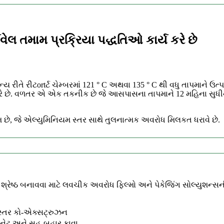
ાવેલ તમામ પ્રક્રિયા પદ્ધતિઓ કાર્ય કરે છે
સામાન્ય રીતે રીટortર્ટ ચેમ્બરમાં 121 ° C અથવા 135 ° C થી વધુ તાપમા
કરે છે. વળતર એ એક તકનીક છે જે આસપાસના તાપમાને 12 મહિના સુધીની 
 છે, જે એલ્યુમિનિયમ સ્તર સાથે તુલનાત્મક અવરોધ મિલકત ધરાવે છે.
્રેષ્ઠ બનાવવા માટે લવચીક અવરોધ ફિલ્મો અને પેકેજિંગ સોલ્યુશન્સની 
ચ સ્તર કો-એક્સટ્રુઝન
િનેટ અને સહ-બહાર કાવા