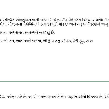
જિંગ સોલ્યુશન બની ગયા છે. ચેન્ગ્રોંગ પેકેજિંગ ઉચ્ચ અવરોધ રીટોર્ટ
ાંધેલા ભોજનના પેકેજિંગમાં સગવડ પૂરી પાડે છે અને વધુ પર્યાવરણને અનુક
નના પરંપરાગત સ્વરૂપને બદલ્યું છે.
 ભોજન, ભાત અને પાસ્તા, ભીનું પાલતુ ખોરાક, ડેરી ફૂડ, માંસ
ર્ટ પાઉચ ઓફર કરે છે. આ બેગ પરંપરાગત કેનિંગ પદ્ધતિઓનો વિકલ્પ છે. 