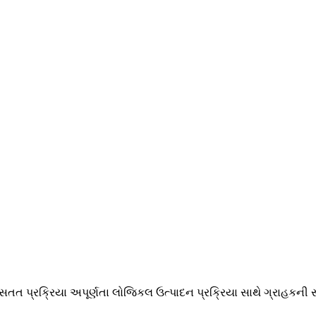
ે સતત પ્રક્રિયા અપૂર્ણતા લોજિકલ ઉત્પાદન પ્રક્રિયા સાથે ગ્રાહકની સં