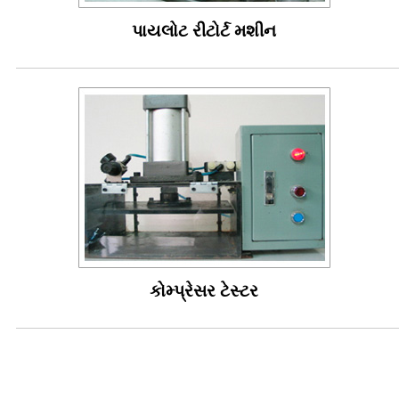
પાયલોટ રીટોર્ટ મશીન
કોમ્પ્રેસર ટેસ્ટર