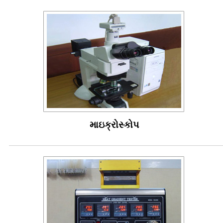
માઇક્રોસ્કોપ