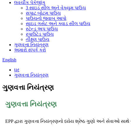
લવચીક પેકેજીંગ
3 સાઇડ સીલ અને વેક્યુમ પાઉચ
સપાટ બોટમ પાઉચ
પાઉચનો જવાબ આપો
સાઇડ ગસેટ અને ક્વાડ સીલ પાઉચ
સ્ટેન્ડ અપ પાઉચ
સ્પાઉટેડ પાઉચ
તીક્ષ્ણ પાઉચ
ગુણવત્તા નિયંત્રણ
અમારો સંપર્ક કરો
English
ઘર
ગુણવત્તા નિયંત્રણ
ગુણવત્તા નિયંત્રણ
ગુણવત્તા નિયંત્રણ
EPP દ્વારા ગુણવત્તા નિયંત્રણનો ધ્યેય શ્રેષ્ઠ ગુણો અને સેવાઓ સાથ