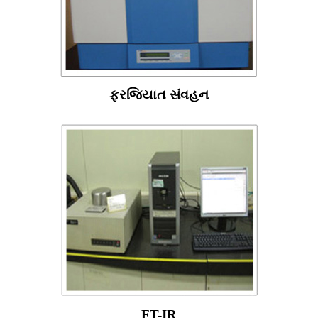
ફરજિયાત સંવહન
FT-IR