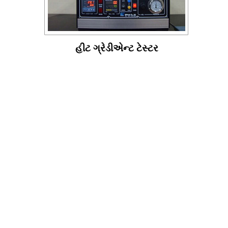
હીટ ગ્રેડીએન્ટ ટેસ્ટર