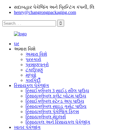
સદાબહાર પેકેજિંગ અને પ્રિન્ટિંગ કંપની, લિ
henry@changrongpackaging.com
ઘર
અમારા વિશે
અમારા વિશે
પુરસ્કારો
પ્રમાણપત્રો
ટકાઉપણું
મૂલ્યો
કારકિર્દી
રિસાયકલ પેકેજીંગ
રિસાઈક્લેબલ 3 સાઈડ સીલ પાઉચ
રિસાયક્લેબલ ફ્લેટ બોટમ પાઉચ
રિસાઈક્લેબલ સ્ટેન્ડ અપ પાઉચ
રિસાયક્લેબલ સાઇડ ગુસેટ પાઉચ
રિસાયક્લેબલ પેકેજિંગ ફિલ્મ
રિસાયક્લેબલ મેઇલર્સ
રિસાયકલ અને રિસાયકલ પેકેજીંગ
ખાતર પેકેજીંગ