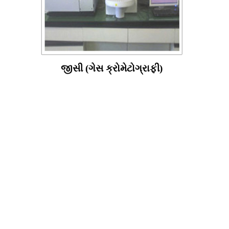
જીસી (ગેસ ક્રોમેટોગ્રાફી)