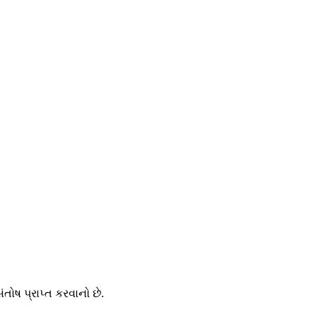
તોષ પ્રાપ્ત કરવાનો છે.