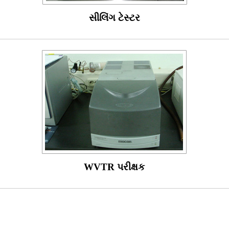
સીલિંગ ટેસ્ટર
WVTR પરીક્ષક