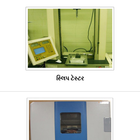
સ્લિપ ટેસ્ટર