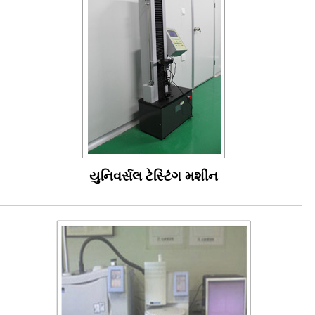
યુનિવર્સલ ટેસ્ટિંગ મશીન