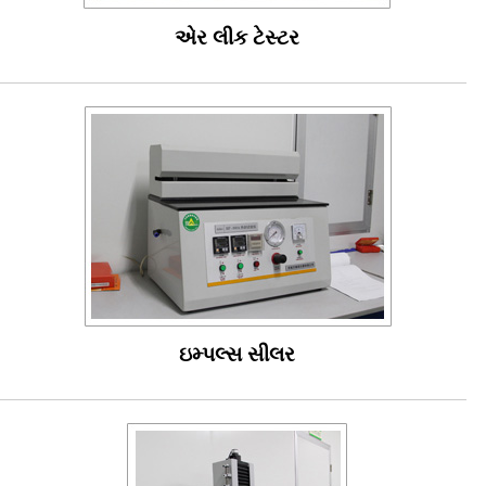
એર લીક ટેસ્ટર
ઇમ્પલ્સ સીલર