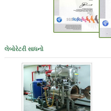
લેબોરેટરી સાધનો