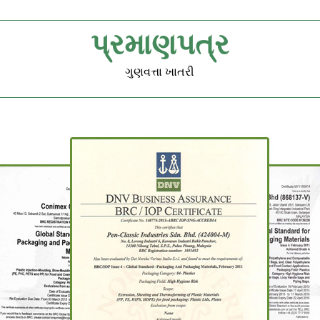
પ્રમાણપત્ર
ગુણવત્તા ખાતરી