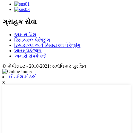
ગ્રાહક સેવા
અમારા વિશે
રિસાયકલ પેકેજીંગ
રિસાયકલ અને રિસાયકલ પેકેજીંગ
ખાતર પેકેજીંગ
અમારો સંપર્ક કરો
© કોપીરાઇટ - 2010-2021: સર્વાધિકાર સુરક્ષિત.
ઈ - મેલ મોકલો
x