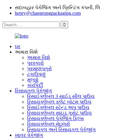
સદાબહાર પેકેજિંગ અને પ્રિન્ટિંગ કંપની, લિ
henry@changrongpackaging.com
ઘર
અમારા વિશે
અમારા વિશે
પુરસ્કારો
પ્રમાણપત્રો
ટકાઉપણું
મૂલ્યો
કારકિર્દી
રિસાયકલ પેકેજીંગ
રિસાઈક્લેબલ 3 સાઈડ સીલ પાઉચ
રિસાયક્લેબલ ફ્લેટ બોટમ પાઉચ
રિસાઈક્લેબલ સ્ટેન્ડ અપ પાઉચ
રિસાયક્લેબલ સાઇડ ગુસેટ પાઉચ
રિસાયક્લેબલ પેકેજિંગ ફિલ્મ
રિસાયક્લેબલ મેઇલર્સ
રિસાયકલ અને રિસાયકલ પેકેજીંગ
ખાતર પેકેજીંગ