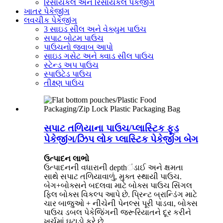
રિસાયકલ અને રિસાયકલ પેકેજીંગ
ખાતર પેકેજીંગ
લવચીક પેકેજીંગ
3 સાઇડ સીલ અને વેક્યુમ પાઉચ
સપાટ બોટમ પાઉચ
પાઉચનો જવાબ આપો
સાઇડ ગસેટ અને ક્વાડ સીલ પાઉચ
સ્ટેન્ડ અપ પાઉચ
સ્પાઉટેડ પાઉચ
તીક્ષ્ણ પાઉચ
સપાટ તળિયાના પાઉચ/પ્લાસ્ટિક ફૂડ
પેકેજીંગ/ઝિપ લોક પ્લાસ્ટિક પેકેજીંગ બેગ
ઉત્પાદન લાભો
ઉત્પાદનની વધારાની depthંડાઈ અને ક્ષમતા
સાથે સપાટ તળિયાવાળું, મુક્ત સ્થાયી પાઉચ.
બેગ+બોક્સને બદલવા માટે બોક્સ પાઉચ સિંગલ
ફિલ બોક્સ વિકલ્પ આપે છે. પ્રિન્ટ બ્રાન્ડિંગ માટે
ચાર બાજુઓ + નીચેની પેનલ્સ પૂરી પાડવા, બોક્સ
પાઉચ ડબલ પેકેજિંગની જરૂરિયાતને દૂર કરીને
ખર્ચમાં ઘટાડો કરે છે.