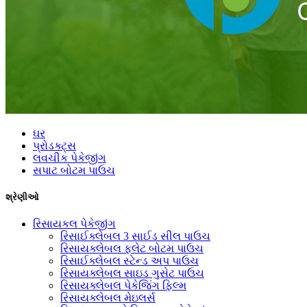
ઘર
પ્રોડક્ટ્સ
લવચીક પેકેજીંગ
સપાટ બોટમ પાઉચ
શ્રેણીઓ
રિસાયકલ પેકેજીંગ
રિસાઈક્લેબલ 3 સાઈડ સીલ પાઉચ
રિસાયક્લેબલ ફ્લેટ બોટમ પાઉચ
રિસાઈક્લેબલ સ્ટેન્ડ અપ પાઉચ
રિસાયક્લેબલ સાઇડ ગુસેટ પાઉચ
રિસાયક્લેબલ પેકેજિંગ ફિલ્મ
રિસાયક્લેબલ મેઇલર્સ