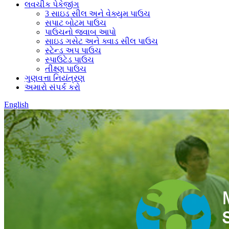
લવચીક પેકેજીંગ
3 સાઇડ સીલ અને વેક્યુમ પાઉચ
સપાટ બોટમ પાઉચ
પાઉચનો જવાબ આપો
સાઇડ ગસેટ અને ક્વાડ સીલ પાઉચ
સ્ટેન્ડ અપ પાઉચ
સ્પાઉટેડ પાઉચ
તીક્ષ્ણ પાઉચ
ગુણવત્તા નિયંત્રણ
અમારો સંપર્ક કરો
English