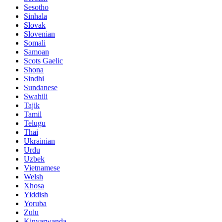
Sesotho
Sinhala
Slovak
Slovenian
Somali
Samoan
Scots Gaelic
Shona
Sindhi
Sundanese
Swahili
Tajik
Tamil
Telugu
Thai
Ukrainian
Urdu
Uzbek
Vietnamese
Welsh
Xhosa
Yiddish
Yoruba
Zulu
Kinyarwanda