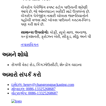
ચેંગરોંગ પેકેજિંગ સ્પષ્ટ સ્ટોક પાઉચની શ્રેણી
આપે છે, જે ઓનલાઇન ખરીદી માટે ઉપલબ્ધ છે.
ચેંગરોંગ પેકેજીંગ તમારી ચોક્કસ જરૂરિયાતોને
પહોંચી વળવા માટે બોક્સ પાઉચને કસ્ટમ-બિલ્ડ
પણ કરી શકે છે.
સામાન્ય ઉપયોગો:
કોફી, સૂકો માલ, અનાજ,
કન્ફેક્શનરી, ફ્રોઝન બેરી, સીફૂડ, મીઠું અને પી
તપાસ
વિગત
અમને શોધો
રોંગલી વેસ્ટ રોડ, કિંગઝોઉસીટી, શેન્ડોંગ ચાઇના
અમારો સંપર્ક કરો
ઇમેઇલ: henry@changrongpackaging.com
મોબાઇલ: 0086-13325268687
વોટ્સએપ: 0086-13325268687